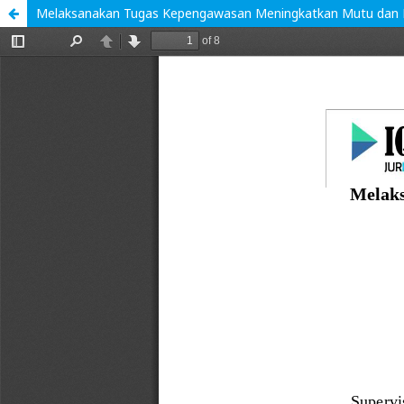
Melaksanakan Tugas Kepengawasan Meningkatkan Mutu dan Kua