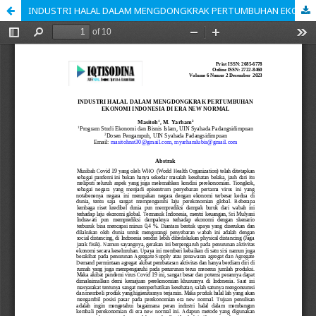
INDUSTRI HALAL DALAM MENGDONGKRAK PERTUMBUHAN EKONOMI INDONESIA DI ERA NEW NORMAL