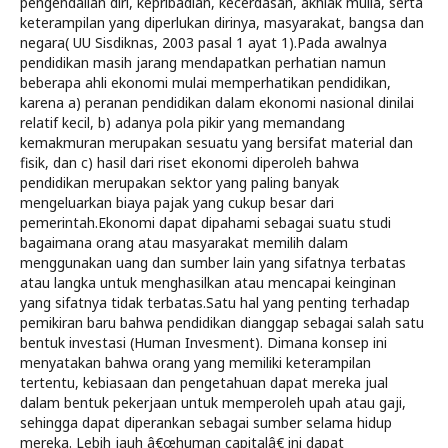
pengendalian diri, kepribadian, kecerdasan, akhlak mulia, serta
keterampilan yang diperlukan dirinya, masyarakat, bangsa dan
negara( UU Sisdiknas, 2003 pasal 1 ayat 1).Pada awalnya
pendidikan masih jarang mendapatkan perhatian namun
beberapa ahli ekonomi mulai memperhatikan pendidikan,
karena a) peranan pendidikan dalam ekonomi nasional dinilai
relatif kecil, b) adanya pola pikir yang memandang
kemakmuran merupakan sesuatu yang bersifat material dan
fisik, dan c) hasil dari riset ekonomi diperoleh bahwa
pendidikan merupakan sektor yang paling banyak
mengeluarkan biaya pajak yang cukup besar dari
pemerintah.Ekonomi dapat dipahami sebagai suatu studi
bagaimana orang atau masyarakat memilih dalam
menggunakan uang dan sumber lain yang sifatnya terbatas
atau langka untuk menghasilkan atau mencapai keinginan
yang sifatnya tidak terbatas.Satu hal yang penting terhadap
pemikiran baru bahwa pendidikan dianggap sebagai salah satu
bentuk investasi (Human Invesment). Dimana konsep ini
menyatakan bahwa orang yang memiliki keterampilan
tertentu, kebiasaan dan pengetahuan dapat mereka jual
dalam bentuk pekerjaan untuk memperoleh upah atau gaji,
sehingga dapat diperankan sebagai sumber selama hidup
mereka. Lebih jauh â€œhuman capitalâ€ ini dapat