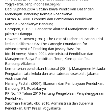
Yogyakarta. bsnp-indonesia.org/id/
Dedi Supriadi.2004. Satuan Biaya Pendidikan Dasar dan
Menengah. Bandung: Remaja Rosdakarya.
Fattah, N. 2000. Ekonomi dan Pembiayaan Pendidikan.
Remaja Rosdakarya: Bandung.
Horngren, P. 1993. Pengantar Akutansi Manajemen Edisi 6.
Jakarta: Erlangga.
Howard R. Bowen (1981). The Cost of Higher Education Edisi
kedua. California USA: The Carnegie Foundation for
Advancement of Teaching dan Jossey-Bass Inc.
Idochi Anwar, Moch. 2004. Administrasi Pendidikan dan
Manajemen Biaya Pendidikan: Teori, Konsep dan Isu.
Bandung: Alfabeta.
Kementerian pendidikan Nasional (2011). Manajemen Melaului
Penguatan tata kelola dan akuntabilitas disekolah. Jakarta.
Australian Aid
Nanang Fattah. (2004). Ekonomi dan Pembiayaan Pendidikan.
Bandung: PT. Rosdakarya.
PP No. 17 Tahun 2010 tentang Pengelolaan Penyelenggaraan
Pendidikan.
Sukirman Hartati, dkk. 2010. Administrasi dan Supervisi
Pendidikan. UNY Press: Yogyakarta.