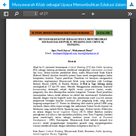
Musyawarah Kitab sebagai Upaya Menumbuhkan Edukasi dalam Public Speaking dan Critical Thinking