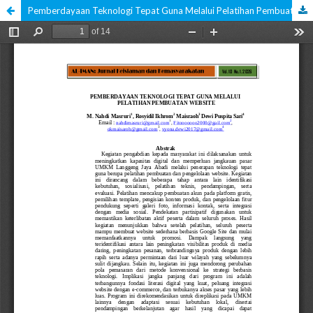
Pemberdayaan Teknologi Tepat Guna Melalui Pelatihan Pembuatan Website