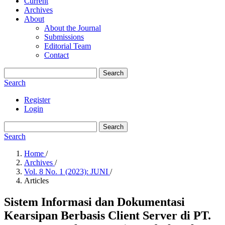
Current
Archives
About
About the Journal
Submissions
Editorial Team
Contact
Search
Search
Register
Login
Search
Search
Home
/
Archives
/
Vol. 8 No. 1 (2023): JUNI
/
Articles
Sistem Informasi dan Dokumentasi
Kearsipan Berbasis Client Server di PT.