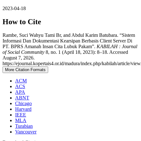
2023-04-18
How to Cite
Rambe, Suci Wahyu Tami Br, and Abdul Karim Batubara. “Sistem
Informasi Dan Dokumentasi Kearsipan Berbasis Client Server Di
PT. BPRS Amanah Insan Cita Lubuk Pakam”.
KABILAH : Journal
of Social Community
8, no. 1 (April 18, 2023): 8–18. Accessed
August 7, 2026.
https://ejournal.kopertais4.or.id/madura/index.php/kabilah/article/vie
More Citation Formats
ACM
ACS
APA
ABNT
Chicago
Harvard
IEEE
MLA
Turabian
Vancouver