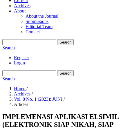
Current
Archives
About
About the Journal
Submissions
Editorial Team
Contact
Search
Search
Register
Login
Search
Search
Home
/
Archives
/
Vol. 8 No. 1 (2023): JUNI
/
Articles
IMPLEMENASI APLIKASI ELSIMIL
(ELEKTRONIK SIAP NIKAH, SIAP