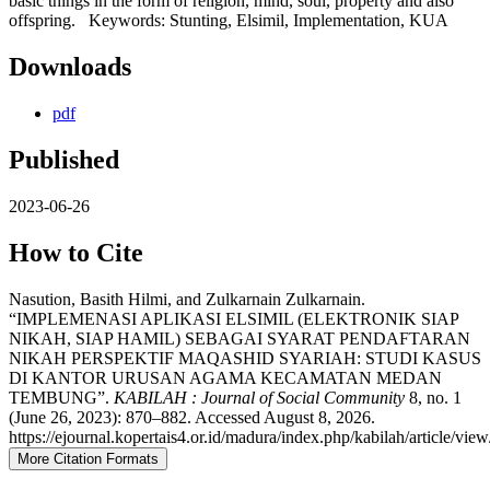
basic things in the form of religion, mind, soul, property and also
offspring. Keywords: Stunting, Elsimil, Implementation, KUA
Downloads
pdf
Published
2023-06-26
How to Cite
Nasution, Basith Hilmi, and Zulkarnain Zulkarnain.
“IMPLEMENASI APLIKASI ELSIMIL (ELEKTRONIK SIAP
NIKAH, SIAP HAMIL) SEBAGAI SYARAT PENDAFTARAN
NIKAH PERSPEKTIF MAQASHID SYARIAH: STUDI KASUS
DI KANTOR URUSAN AGAMA KECAMATAN MEDAN
TEMBUNG”.
KABILAH : Journal of Social Community
8, no. 1
(June 26, 2023): 870–882. Accessed August 8, 2026.
https://ejournal.kopertais4.or.id/madura/index.php/kabilah/article/vie
More Citation Formats