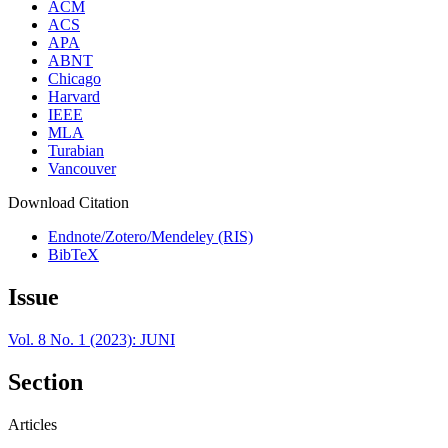
ACM
ACS
APA
ABNT
Chicago
Harvard
IEEE
MLA
Turabian
Vancouver
Download Citation
Endnote/Zotero/Mendeley (RIS)
BibTeX
Issue
Vol. 8 No. 1 (2023): JUNI
Section
Articles