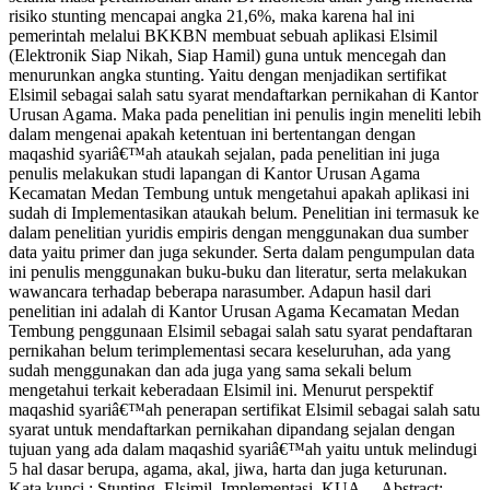
risiko stunting mencapai angka 21,6%, maka karena hal ini
pemerintah melalui BKKBN membuat sebuah aplikasi Elsimil
(Elektronik Siap Nikah, Siap Hamil) guna untuk mencegah dan
menurunkan angka stunting. Yaitu dengan menjadikan sertifikat
Elsimil sebagai salah satu syarat mendaftarkan pernikahan di Kantor
Urusan Agama. Maka pada penelitian ini penulis ingin meneliti lebih
dalam mengenai apakah ketentuan ini bertentangan dengan
maqashid syariâ€™ah ataukah sejalan, pada penelitian ini juga
penulis melakukan studi lapangan di Kantor Urusan Agama
Kecamatan Medan Tembung untuk mengetahui apakah aplikasi ini
sudah di Implementasikan ataukah belum. Penelitian ini termasuk ke
dalam penelitian yuridis empiris dengan menggunakan dua sumber
data yaitu primer dan juga sekunder. Serta dalam pengumpulan data
ini penulis menggunakan buku-buku dan literatur, serta melakukan
wawancara terhadap beberapa narasumber. Adapun hasil dari
penelitian ini adalah di Kantor Urusan Agama Kecamatan Medan
Tembung penggunaan Elsimil sebagai salah satu syarat pendaftaran
pernikahan belum terimplementasi secara keseluruhan, ada yang
sudah menggunakan dan ada juga yang sama sekali belum
mengetahui terkait keberadaan Elsimil ini. Menurut perspektif
maqashid syariâ€™ah penerapan sertifikat Elsimil sebagai salah satu
syarat untuk mendaftarkan pernikahan dipandang sejalan dengan
tujuan yang ada dalam maqashid syariâ€™ah yaitu untuk melindugi
5 hal dasar berupa, agama, akal, jiwa, harta dan juga keturunan.
Kata kunci : Stunting, Elsimil, Implementasi, KUA Abstract: