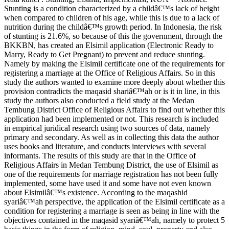
Stunting is a condition characterized by a childâ€™s lack of height
when compared to children of his age, while this is due to a lack of
nutrition during the childâ€™s growth period. In Indonesia, the risk
of stunting is 21.6%, so because of this the government, through the
BKKBN, has created an Elsimil application (Electronic Ready to
Marry, Ready to Get Pregnant) to prevent and reduce stunting.
Namely by making the Elsimil certificate one of the requirements for
registering a marriage at the Office of Religious Affairs. So in this
study the authors wanted to examine more deeply about whether this
provision contradicts the maqasid shariâ€™ah or is it in line, in this
study the authors also conducted a field study at the Medan
Tembung District Office of Religious Affairs to find out whether this
application had been implemented or not. This research is included
in empirical juridical research using two sources of data, namely
primary and secondary. As well as in collecting this data the author
uses books and literature, and conducts interviews with several
informants. The results of this study are that in the Office of
Religious Affairs in Medan Tembung District, the use of Elsimil as
one of the requirements for marriage registration has not been fully
implemented, some have used it and some have not even known
about Elsimilâ€™s existence. According to the maqashid
syariâ€™ah perspective, the application of the Elsimil certificate as a
condition for registering a marriage is seen as being in line with the
objectives contained in the maqasid syariâ€™ah, namely to protect 5