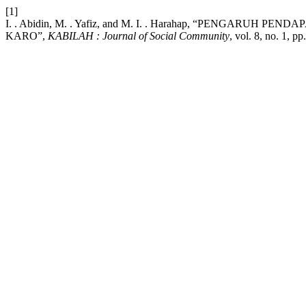
[1]
I. . Abidin, M. . Yafiz, and M. I. . Harahap, “PEN
KARO”,
KABILAH : Journal of Social Community
, vol. 8, no. 1, p