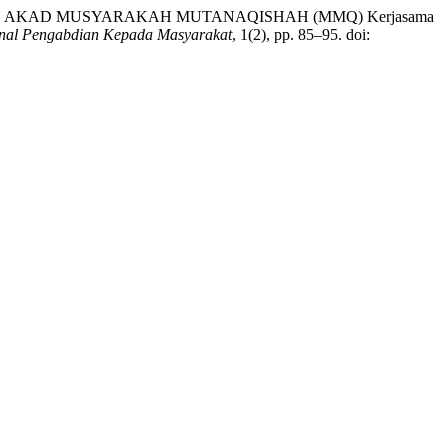
H DENGAN AKAD MUSYARAKAH MUTANAQISHAH (MMQ) Kerjasama
nal Pengabdian Kepada Masyarakat
, 1(2), pp. 85–95. doi: