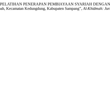
afila, A. (2021) “PELATIHAN PENERAPAN PEMBIAYAAN SYARIA
kapah, Kecamatan Kedungdung, Kabupaten Sampang”,
Al-Khidmah: Jur