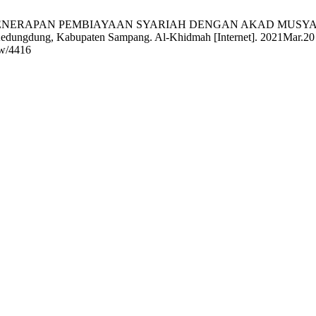
ELATIHAN PENERAPAN PEMBIAYAAN SYARIAH DENGAN AKAD MUS
dungdung, Kabupaten Sampang. Al-Khidmah [Internet]. 2021Mar.20 [c
ew/4416