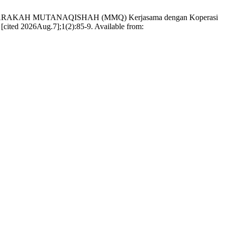
YARAKAH MUTANAQISHAH (MMQ) Kerjasama dengan Koperasi
ited 2026Aug.7];1(2):85-9. Available from: