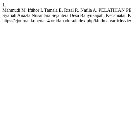
1.
Mahmudi M, Iftihor I, Tamala E, Rizal R, Nafila A. P
Syariah Anazta Nusantara Sejahtera Desa Banyukapah, Kecamatan Ke
https://ejournal.kopertais4.or.id/madura/index.php/khidmah/article/vi