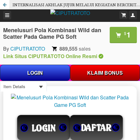
INTERNALISASI AKHLAK JUJUR MELALUI KEGIATAN BERCERITA KISAH NABI PADA ANAK