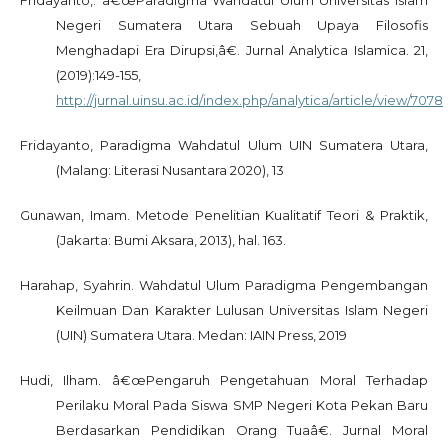
Fridayanto,. â€œParadigma Wahdatul Ulum Universitas Islam
Negeri Sumatera Utara Sebuah Upaya Filosofis
Menghadapi Era Dirupsi,â€. Jurnal Analytica Islamica. 21,
(2019):149-155,
http://jurnal.uinsu.ac.id/index.php/analytica/article/view/7078
Fridayanto, Paradigma Wahdatul Ulum UIN Sumatera Utara,
(Malang: Literasi Nusantara 2020), 13
Gunawan, Imam. Metode Penelitian Kualitatif Teori & Praktik,
(Jakarta: Bumi Aksara, 2013), hal. 163.
Harahap, Syahrin. Wahdatul Ulum Paradigma Pengembangan
Keilmuan Dan Karakter Lulusan Universitas Islam Negeri
(UIN) Sumatera Utara. Medan: IAIN Press, 2019
Hudi, Ilham. â€œPengaruh Pengetahuan Moral Terhadap
Perilaku Moral Pada Siswa SMP Negeri Kota Pekan Baru
Berdasarkan Pendidikan Orang Tuaâ€. Jurnal Moral