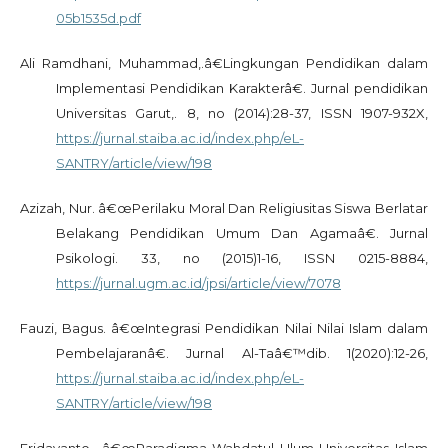
05b1535d.pdf
Ali Ramdhani, Muhammad,.â€Lingkungan Pendidikan dalam
Implementasi Pendidikan Karakterâ€. Jurnal pendidikan
Universitas Garut,. 8, no (2014):28-37, ISSN 1907-932X,
https://jurnal.staiba.ac.id/index.php/eL-
SANTRY/article/view/198
Azizah, Nur. â€œPerilaku Moral Dan Religiusitas Siswa Berlatar
Belakang Pendidikan Umum Dan Agamaâ€. Jurnal
Psikologi. 33, no (2015)1-16, ISSN 0215-8884,
https://jurnal.ugm.ac.id/jpsi/article/view/7078
Fauzi, Bagus. â€œIntegrasi Pendidikan Nilai Nilai Islam dalam
Pembelajaranâ€. Jurnal Al-Taâ€™dib. 1(2020):12-26,
https://jurnal.staiba.ac.id/index.php/eL-
SANTRY/article/view/198