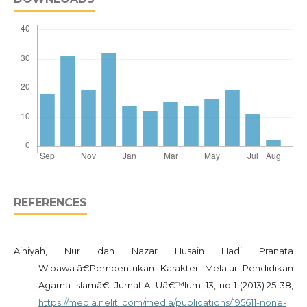
REFERENCES
Ainiyah, Nur dan Nazar Husain Hadi Pranata
Wibawa.â€Pembentukan Karakter Melalui Pendidikan
Agama Islamâ€. Jurnal Al Uâ€™lum. 13, no 1 (2013):25-38,
https://media.neliti.com/media/publications/195611-none-