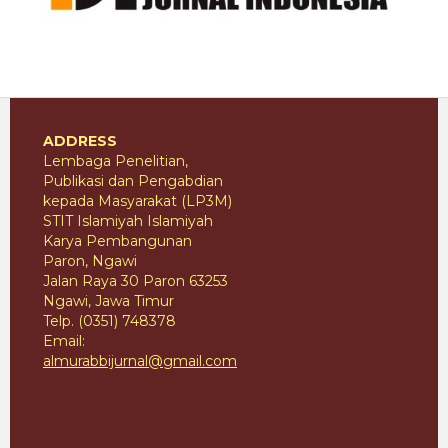
ADDRESS
Lembaga Penelitian,
Publikasi dan Pengabdian
kepada Masyarakat (LP3M)
STIT Islamiyah Islamiyah
Karya Pembangunan
Paron, Ngawi
Jalan Raya 30 Paron 63253
Ngawi, Jawa Timur
Telp. (0351) 748378
Email:
almurabbijurnal@gmail.com