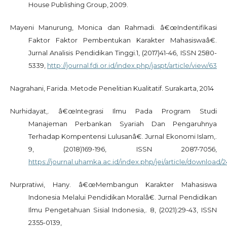
House Publishing Group, 2009.
Mayeni Manurung, Monica dan Rahmadi. â€œIndentifikasi
Faktor Faktor Pembentukan Karakter Mahasiswaâ€.
Jurnal Analisis Pendidikan Tinggi.1, (2017)41-46, ISSN 2580-
5339,
http://journal.fdi.or.id/index.php/jaspt/article/view/63
Nagrahani, Farida. Metode Penelitian Kualitatif. Surakarta, 2014
Nurhidayat,. â€œIntegrasi Ilmu Pada Program Studi
Manajeman Perbankan Syariah Dan Pengaruhnya
Terhadap Kompentensi Lulusanâ€. Jurnal Ekonomi Islam,.
9, (2018)169-196, ISSN 2087-7056,
https://journal.uhamka.ac.id/index.php/jei/article/download/
Nurpratiwi, Hany. â€œMembangun Karakter Mahasiswa
Indonesia Melalui Pendidikan Moralâ€. Jurnal Pendidikan
Ilmu Pengetahuan Sisial Indonesia,. 8, (2021):29-43, ISSN
2355-0139,