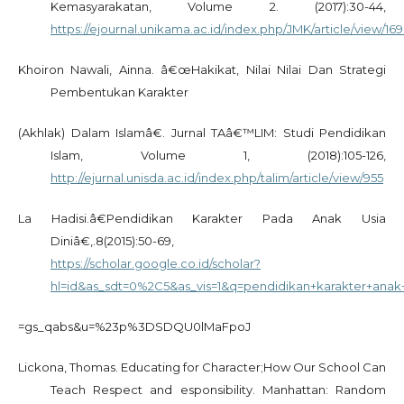
Kemasyarakatan, Volume 2. (2017):30-44,
https://ejournal.unikama.ac.id/index.php/JMK/article/view/16
Khoiron Nawali, Ainna. â€œHakikat, Nilai Nilai Dan Strategi
Pembentukan Karakter
(Akhlak) Dalam Islamâ€. Jurnal TAâ€™LIM: Studi Pendidikan
Islam, Volume 1, (2018):105-126,
http://ejurnal.unisda.ac.id/index.php/talim/article/view/955
La Hadisi.â€Pendidikan Karakter Pada Anak Usia
Diniâ€,.8(2015):50-69,
https://scholar.google.co.id/scholar?
hl=id&as_sdt=0%2C5&as_vis=1&q=pendidikan+karakter+anak
=gs_qabs&u=%23p%3DSDQU0lMaFpoJ
Lickona, Thomas. Educating for Character;How Our School Can
Teach Respect and esponsibility. Manhattan: Random