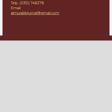
Telp. (0351) 748378
Email:
almurabbijurnal@gmail.com