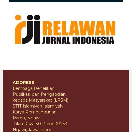
ADDRESS
Lembaga Penelitian,
Publikasi dan Pengabdian
kepada Masyarakat (LP3M)
STIT Islamiyah Islamiyah
Karya Pembangunan
Paron, Ngawi
Jalan Raya 30 Paron 63253
Ngawi, Jawa Timur