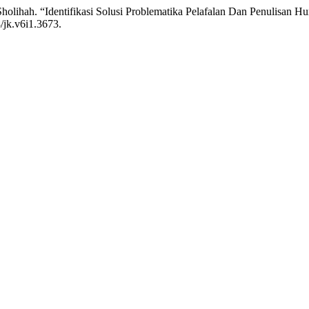
Sholihah. “Identifikasi Solusi Problematika Pelafalan Dan Penulisan H
8/jk.v6i1.3673.