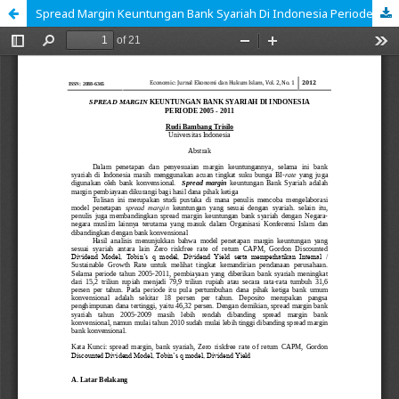
Spread Margin Keuntungan Bank Syariah Di Indonesia Periode 2005 - 2011