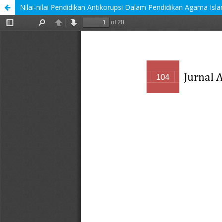
Nilai-nilai Pendidikan Antikorupsi Dalam Pendidikan Agama Isl