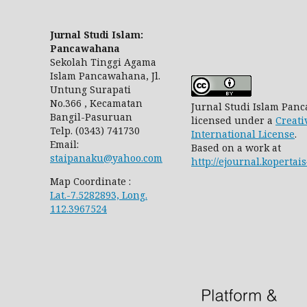
Jurnal Studi Islam:
Pancawahana
Sekolah Tinggi Agama
Islam Pancawahana, Jl.
Untung Surapati
No.366 , Kecamatan
Jurnal Studi Islam Pa
Bangil-Pasuruan
licensed under a
Creati
Telp. (0343) 741730
International License
.
Email:
Based on a work at
staipanaku@yahoo.com
http://ejournal.koperta
Map Coordinate :
Lat.-7.5282893, Long.
112.3967524