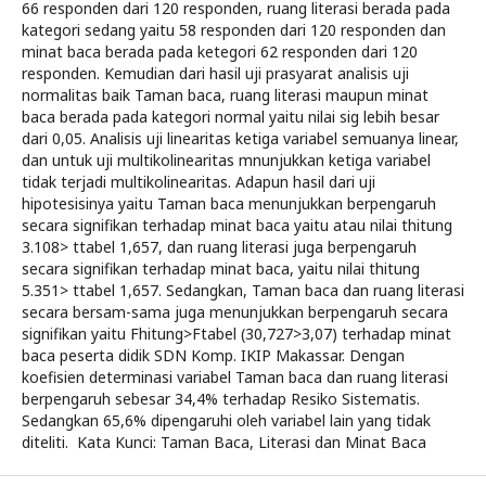
66 responden dari 120 responden, ruang literasi berada pada
kategori sedang yaitu 58 responden dari 120 responden dan
minat baca berada pada ketegori 62 responden dari 120
responden. Kemudian dari hasil uji prasyarat analisis uji
normalitas baik Taman baca, ruang literasi maupun minat
baca berada pada kategori normal yaitu nilai sig lebih besar
dari 0,05. Analisis uji linearitas ketiga variabel semuanya linear,
dan untuk uji multikolinearitas mnunjukkan ketiga variabel
tidak terjadi multikolinearitas. Adapun hasil dari uji
hipotesisinya yaitu Taman baca menunjukkan berpengaruh
secara signifikan terhadap minat baca yaitu atau nilai thitung
3.108> ttabel 1,657, dan ruang literasi juga berpengaruh
secara signifikan terhadap minat baca, yaitu nilai thitung
5.351> ttabel 1,657. Sedangkan, Taman baca dan ruang literasi
secara bersam-sama juga menunjukkan berpengaruh secara
signifikan yaitu Fhitung>Ftabel (30,727>3,07) terhadap minat
baca peserta didik SDN Komp. IKIP Makassar. Dengan
koefisien determinasi variabel Taman baca dan ruang literasi
berpengaruh sebesar 34,4% terhadap Resiko Sistematis.
Sedangkan 65,6% dipengaruhi oleh variabel lain yang tidak
diteliti. Kata Kunci: Taman Baca, Literasi dan Minat Baca