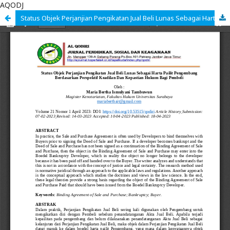
AQODJ
Status Objek Perjanjian Pengikatan Jual Beli Lunas Sebagai Harta Pailit Pengembang Berdasarkan Perspektif Keadilan Dan Kepastian Hukum Bagi Pembeli