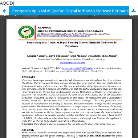
AQODJ
Pengaruh Aplikasi Al-Qur`an Digital terhadap Motivasi Beribadah Mahasiswa Purwakarta