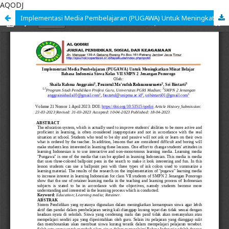
AQODJ
Implementasi Media Pembelajaran (PUGAWA) Untuk Meningkatkan Minat Belajar Bahasa Indonesia Siswa Kelas VII SMPN 2 Jenangan Ponorogo