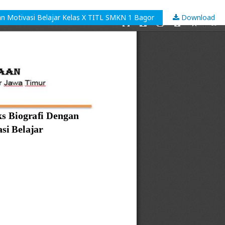
n Motivasi Belajar Kelas X TITL SMKN 1 Bagor
Download