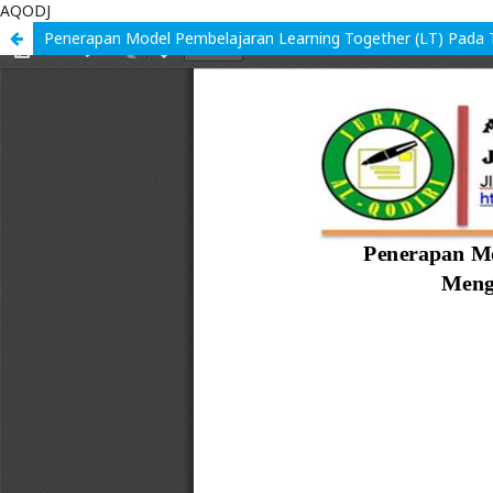
AQODJ
Penerapan Model Pembelajaran Learning Together (LT) Pada 