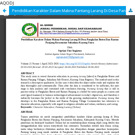
AQODJ
Pendidikan Karakter Dalam Makna Pantang Larang Di Desa Pangkalan Buton Dan Rantau Panjang Kecamatan Sukadana Kayong Utara