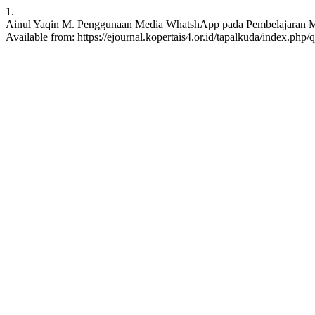
1.
Ainul Yaqin M. Penggunaan Media WhatshApp pada Pembelajaran Ma
Available from: https://ejournal.kopertais4.or.id/tapalkuda/index.php/q