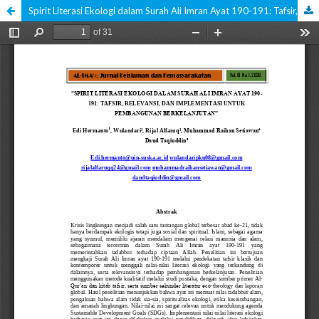
Spirit Literasi Ekologi dalam Surah Ali Imran Ayat 190-191: Tafsir, Relevansi, dan Implementasi Untuk Pembangunan Berkelanjutan