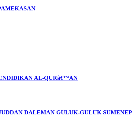
 PAMEKASAN
PENDIDIKAN AL-QURâ€™AN
AJUDDAN DALEMAN GULUK-GULUK SUMENEP