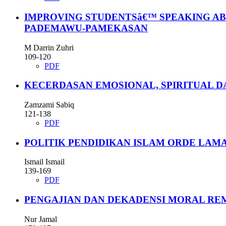
IMPROVING STUDENTSâ€™ SPEAKING AB
PADEMAWU-PAMEKASAN
M Darrin Zuhri
109-120
PDF
KECERDASAN EMOSIONAL, SPIRITUAL D
Zamzami Sabiq
121-138
PDF
POLITIK PENDIDIKAN ISLAM ORDE LAMA 1945-
Ismail Ismail
139-169
PDF
PENGAJIAN DAN DEKADENSI MORAL RE
Nur Jamal