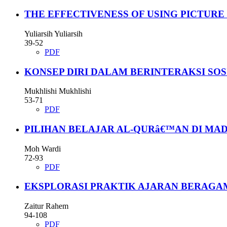
THE EFFECTIVENESS OF USING PICTURE
Yuliarsih Yuliarsih
39-52
PDF
KONSEP DIRI DALAM BERINTERAKSI SO
Mukhlishi Mukhlishi
53-71
PDF
PILIHAN BELAJAR AL-QURâ€™AN DI MA
Moh Wardi
72-93
PDF
EKSPLORASI PRAKTIK AJARAN BERAGA
Zaitur Rahem
94-108
PDF