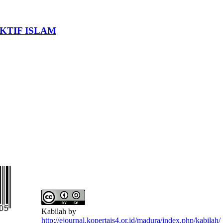
KTIF ISLAM
Kabilah by
http://ejournal.kopertais4.or.id/madura/index.php/kabilah/