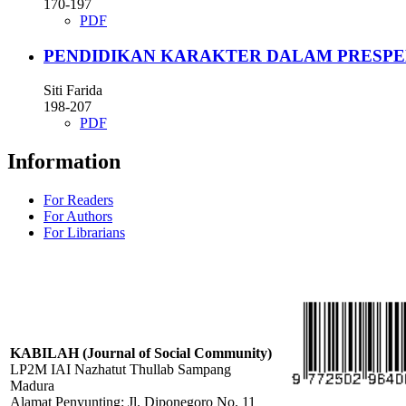
170-197
PDF
PENDIDIKAN KARAKTER DALAM PRESPE
Siti Farida
198-207
PDF
Information
For Readers
For Authors
For Librarians
KABILAH (Journal of Social Community)
LP2M IAI Nazhatut Thullab Sampang
Madura
Alamat Penyunting: Jl. Diponegoro No. 11