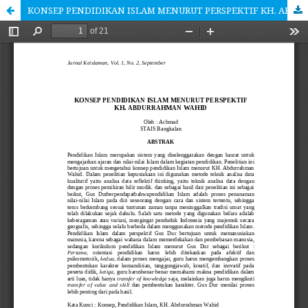
KONSEP PENDIDIKAN ISLAM MENURUT PERSPEKTIF KH. ABDURRAHMAN WAHID