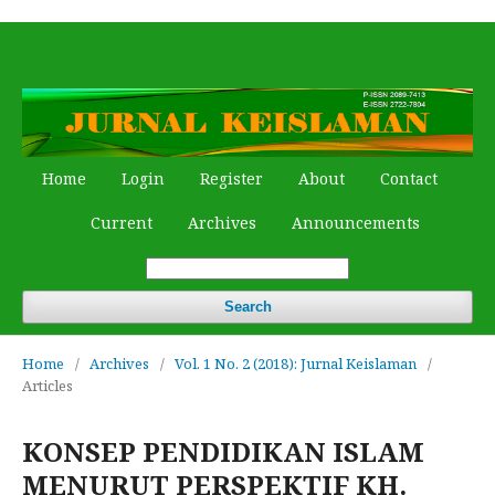
Home
Login
Register
About
Contact
Current
Archives
Announcements
Search
Home
/
Archives
/
Vol. 1 No. 2 (2018): Jurnal Keislaman
/
Articles
KONSEP PENDIDIKAN ISLAM
MENURUT PERSPEKTIF KH.