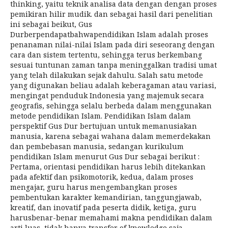
thinking, yaitu teknik analisa data dengan dengan proses
pemikiran hilir mudik. dan sebagai hasil dari penelitian
ini sebagai beikut, Gus
Durberpendapatbahwapendidikan Islam adalah proses
penanaman nilai-nilai Islam pada diri seseorang dengan
cara dan sistem tertentu, sehingga terus berkembang
sesuai tuntunan zaman tanpa meninggalkan tradisi umat
yang telah dilakukan sejak dahulu. Salah satu metode
yang digunakan beliau adalah keberagaman atau variasi,
mengingat penduduk Indonesia yang majemuk secara
geografis, sehingga selalu berbeda dalam menggunakan
metode pendidikan Islam. Pendidikan Islam dalam
perspektif Gus Dur bertujuan untuk memanusiakan
manusia, karena sebagai wahana dalam memerdekakan
dan pembebasan manusia, sedangan kurikulum
pendidikan Islam menurut Gus Dur sebagai berikut :
Pertama, orientasi pendidikan harus lebih ditekankan
pada afektif dan psikomotorik, kedua, dalam proses
mengajar, guru harus mengembangkan proses
pembentukan karakter kemandirian, tanggungjawab,
kreatif, dan inovatif pada peserta didik, ketiga, guru
harusbenar-benar memahami makna pendidikan dalam
arti luas, tidak hanya transfer of knowledge saja,