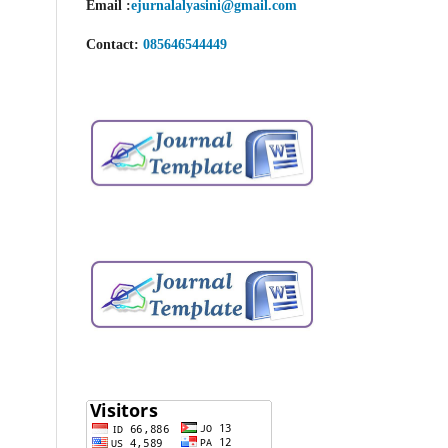
Email
:
ejurnalalyasini@gmail.com
Contact:
085646544449