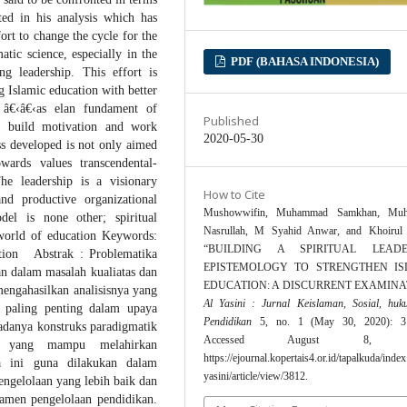
ted in his analysis which has
ort to change the cycle for the
atic science, especially in the
PDF (BAHASA INDONESIA)
g leadership. This effort is
g Islamic education with better
 â€‹â€‹as elan fundament of
Published
n build motivation and work
2020-05-30
ss developed is not only aimed
owards values transcendental-
he leadership is a visionary
How to Cite
and productive organizational
Mushowwifin, Muhammad Samkhan, Mu
del is none other; spiritual
Nasrullah, M Syahid Anwar, and Khoirul
e world of education Keywords:
“BUILDING A SPIRITUAL LEADE
ation Abstrak : Problematika
EPISTEMOLOGY TO STRENGTHEN IS
an dalam masalah kualiatas dan
EDUCATION: A DISCURRENT EXAMINA
mengahasilkan analisisnya yang
Al Yasini : Jurnal Keislaman, Sosial, hu
 paling penting dalam upaya
Pendidikan
5, no. 1 (May 30, 2020): 31
 adanya konstruks paradigmatik
Accessed August 8, 2
gi yang mampu melahirkan
https://ejournal.kopertais4.or.id/tapalkuda/index
a ini guna dilakukan dalam
yasini/article/view/3812.
gelolaan yang lebih baik dan
ndamen pengelolaan pendidikan.