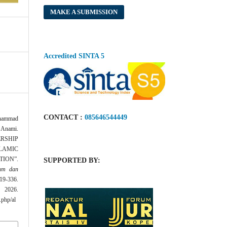
MAKE A SUBMISSION
Accredited SINTA 5
CONTACT :
085646544449
hammad
 Anami.
RSHIP
LAMIC
TION”.
SUPPORTED BY:
kum dan
9-336.
026.
.php/al