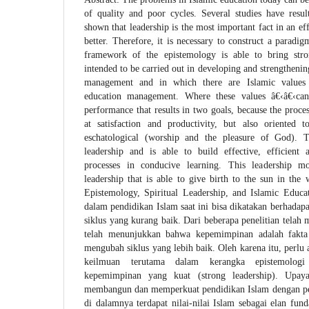
of quality and poor cycles. Several studies have resul
shown that leadership is the most important fact in an eff
better. Therefore, it is necessary to construct a paradigm
framework of the epistemology is able to bring stron
intended to be carried out in developing and strengthenin
management and in which there are Islamic values
education management. Where these values â€‹â€‹ca
performance that results in two goals, because the proce
at satisfaction and productivity, but also oriented t
eschatological (worship and the pleasure of God). T
leadership and is able to build effective, efficient 
processes in conducive learning. This leadership mo
leadership that is able to give birth to the sun in th
Epistemology, Spiritual Leadership, and Islamic Educ
dalam pendidikan Islam saat ini bisa dikatakan berhadap
siklus yang kurang baik. Dari beberapa penelitian telah 
telah menunjukkan bahwa kepemimpinan adalah fakta
mengubah siklus yang lebih baik. Oleh karena itu, perlu
keilmuan terutama dalam kerangka epistemolo
kepemimpinan yang kuat (strong leadership). Upay
membangun dan memperkuat pendidikan Islam dengan pen
di dalamnya terdapat nilai-nilai Islam sebagai elan fu