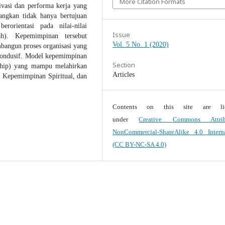
More Citation Formats
ivasi dan performa kerja yang
angkan tidak hanya bertujuan
rorientasi pada nilai-nilai
Issue
lah). Kepemimpinan tersebut
Vol. 5 No. 1 (2020)
angun proses organisasi yang
 kondusif. Model kepemimpinan
Section
ership) yang mampu melahirkan
Articles
, Kepemimpinan Spiritual, dan
Contents on this site are lic
under
Creative Commons Attrib
NonCommercial-ShareAlike 4.0 Interna
(CC BY-NC-SA 4.0)