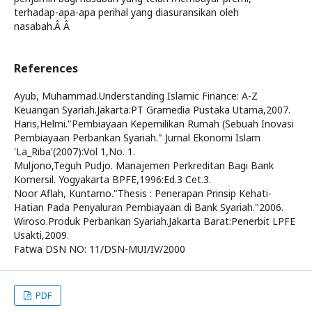
terhadap-apa-apa perihal yang diasuransikan oleh
nasabah.Â Â
References
Ayub, Muhammad.Understanding Islamic Finance: A-Z
Keuangan Syariah.Jakarta:PT Gramedia Pustaka Utama,2007.
Haris,Helmi."Pembiayaan Kepemilikan Rumah (Sebuah Inovasi
Pembiayaan Perbankan Syariah." Jurnal Ekonomi Islam
'La_Riba'(2007):Vol 1,No. 1.
Muljono,Teguh Pudjo. Manajemen Perkreditan Bagi Bank
Komersil. Yogyakarta BPFE,1996:Ed.3 Cet.3.
Noor Aflah, Kuntarno."Thesis : Penerapan Prinsip Kehati-
Hatian Pada Penyaluran Pembiayaan di Bank Syariah."2006.
Wiroso.Produk Perbankan Syariah.Jakarta Barat:Penerbit LPFE
Usakti,2009.
Fatwa DSN NO: 11/DSN-MUI/IV/2000
PDF