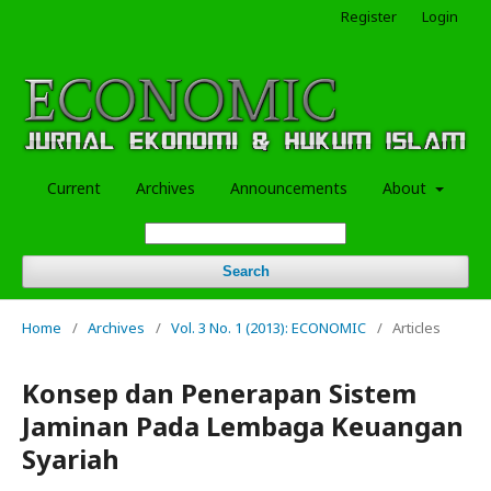
Register
Login
Current
Archives
Announcements
About
Search
Home
/
Archives
/
Vol. 3 No. 1 (2013): ECONOMIC
/
Articles
Konsep dan Penerapan Sistem
Jaminan Pada Lembaga Keuangan
Syariah