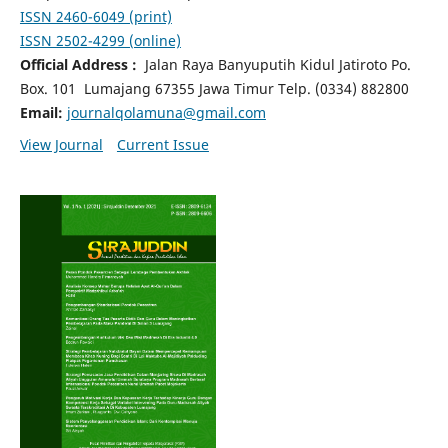
ISSN 2460-6049 (print)
ISSN 2502-4299 (online)
Official Address :
Jalan Raya Banyuputih Kidul Jatiroto
Po.
Box. 101 Lumajang 67355 Jawa Timur Telp. (0334) 882800
Email:
journalqolamuna@gmail.com
View Journal
Current Issue