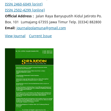
ISSN 2460-6049 (print)
ISSN 2502-4299 (online)
Official Address :
Jalan Raya Banyuputih Kidul Jatiroto
Po.
Box. 101 Lumajang 67355 Jawa Timur Telp. (0334) 882800
Email:
journalqolamuna@gmail.com
View Journal
Current Issue