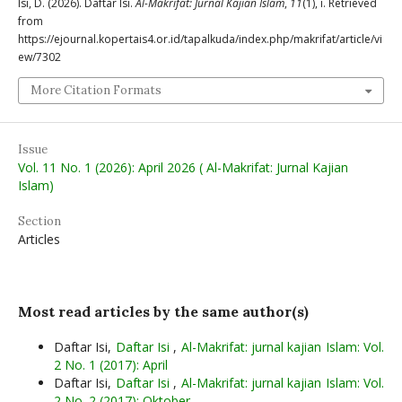
Isi, D. (2026). Daftar Isi.
Al-Makrifat: Jurnal Kajian Islam
,
11
(1), i. Retrieved
from
https://ejournal.kopertais4.or.id/tapalkuda/index.php/makrifat/article/vi
ew/7302
More Citation Formats
Issue
Vol. 11 No. 1 (2026): April 2026 ( Al-Makrifat: Jurnal Kajian
Islam)
Section
Articles
Most read articles by the same author(s)
Daftar Isi,
Daftar Isi
,
Al-Makrifat: jurnal kajian Islam: Vol.
2 No. 1 (2017): April
Daftar Isi,
Daftar Isi
,
Al-Makrifat: jurnal kajian Islam: Vol.
2 No. 2 (2017): Oktober