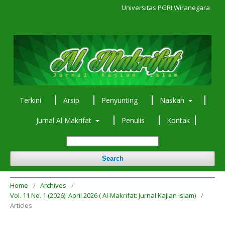
Universitas PGRI Wiranegara
Terkini
Arsip
Penyunting
Naskah
Jurnal Al Makrifat
Penulis
Kontak
Search
Home
/
Archives
/
Vol. 11 No. 1 (2026): April 2026 ( Al-Makrifat: Jurnal Kajian Islam)
/
Articles