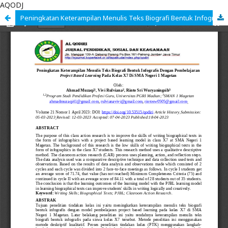
AQODJ
Peningkatan Keterampilan Menulis Teks Biografi Bentuk Infografis Dengan Pembelajaran Project Based Learning Pada Kelas X7 Di SMA Negeri 1 Magetan