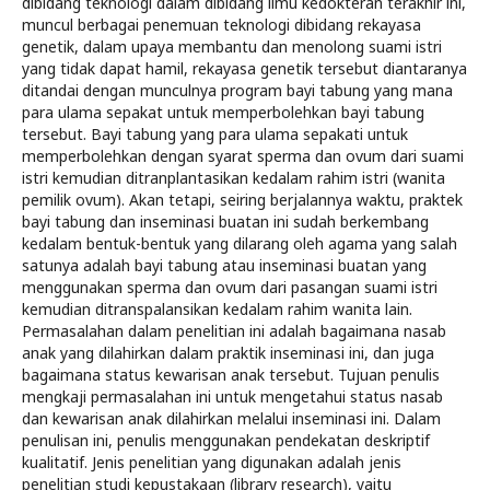
dibidang teknologi dalam dibidang ilmu kedokteran terakhir ini,
muncul berbagai penemuan teknologi dibidang rekayasa
genetik, dalam upaya membantu dan menolong suami istri
yang tidak dapat hamil, rekayasa genetik tersebut diantaranya
ditandai dengan munculnya program bayi tabung yang mana
para ulama sepakat untuk memperbolehkan bayi tabung
tersebut. Bayi tabung yang para ulama sepakati untuk
memperbolehkan dengan syarat sperma dan ovum dari suami
istri kemudian ditranplantasikan kedalam rahim istri (wanita
pemilik ovum). Akan tetapi, seiring berjalannya waktu, praktek
bayi tabung dan inseminasi buatan ini sudah berkembang
kedalam bentuk-bentuk yang dilarang oleh agama yang salah
satunya adalah bayi tabung atau inseminasi buatan yang
menggunakan sperma dan ovum dari pasangan suami istri
kemudian ditranspalansikan kedalam rahim wanita lain.
Permasalahan dalam penelitian ini adalah bagaimana nasab
anak yang dilahirkan dalam praktik inseminasi ini, dan juga
bagaimana status kewarisan anak tersebut. Tujuan penulis
mengkaji permasalahan ini untuk mengetahui status nasab
dan kewarisan anak dilahirkan melalui inseminasi ini. Dalam
penulisan ini, penulis menggunakan pendekatan deskriptif
kualitatif. Jenis penelitian yang digunakan adalah jenis
penelitian studi kepustakaan (library research), yaitu