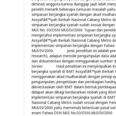
diminati anggota karena dianggap jauh lebih men
peneliti menarik beberapa rumusan masalah yait
simpanan berjangka syariah dengan akad mudhar
Assyafiâ€™iyah Berkah Nasional Cabang Metro d
simpanan berjangka syariah sudah sesuai dengan
MUI No. 03/DSN-MUI/IV/2000. Tujuan dari penelitia
mengetahui implementasi simpanan berjangka sy
Assyafiâ€™iyah Berkah Nasional Cabang Metro d
implementasi simpanan berjangka dengan Fatw
MUI/IV/2000. Jenis penelitian ini adalah peneli
research), adapun metode pengumpulan data ada
dan dokumentasi dengan menggunakan sumber da
tersier. Hasil penelitian ini menyimpulkan i
berjangka syariah di BMT Assyafiâ€™iyah Berkah
menggunakan akad mudharabah dengan prinsip-pri
pengumpulan, pengelolaan dan pembagian hasilny
diinvestasikan oleh BMT dalam bentuk pembiaya
didapat akan dibagi berdasarkan nisbah yang dit
implementasi simpanan berjangka syariah di BMT
Nasional Cabang Metro sudah sesuai dengan Fa
MUI/IV/2000 yaitu memenuhi ketentuan pasal sat
enam Fatwa DSN MUI No.03/DSN-MUI/IV/2000