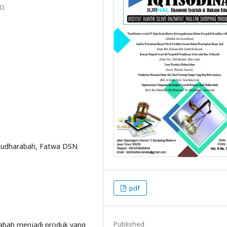
NG
 Mudharabah, Fatwa DSN
pdf
Published
abah menjadi produk yang