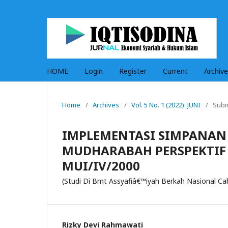
HOME
Login
Register
Current
Archiv
Home
/
Archives
/
Vol. 5 No. 1 (2022): JUNI
/
Subm
IMPLEMENTASI SIMPANAN
MUDHARABAH PERSPEKTIF 
MUI/IV/2000
(Studi Di Bmt Assyafiâ€™iyah Berkah Nasional C
Rizky Devi Rahmawati