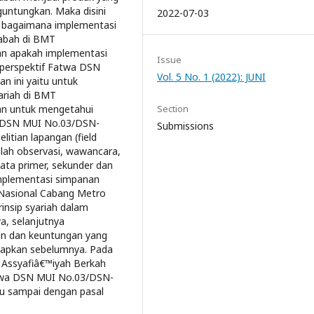
guntungkan. Maka disini
2022-07-03
u bagaimana implementasi
abah di BMT
an apakah implementasi
Issue
 perspektif Fatwa DSN
Vol. 5 No. 1 (2022): JUNI
n ini yaitu untuk
ariah di BMT
an untuk mengetahui
Section
a DSN MUI No.03/DSN-
Submissions
tian lapangan (field
lah observasi, wawancara,
ta primer, sekunder dan
mplementasi simpanan
 Nasional Cabang Metro
nsip syariah dalam
a, selanjutnya
an dan keuntungan yang
etapkan sebelumnya. Pada
 Assyafiâ€™iyah Berkah
twa DSN MUI No.03/DSN-
u sampai dengan pasal