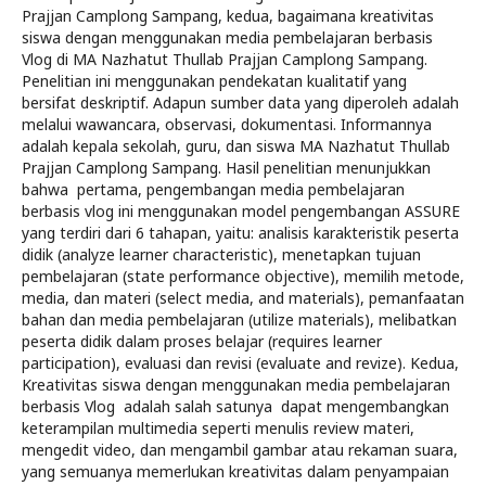
Prajjan Camplong Sampang, kedua, bagaimana kreativitas
siswa dengan menggunakan media pembelajaran berbasis
Vlog di MA Nazhatut Thullab Prajjan Camplong Sampang.
Penelitian ini menggunakan pendekatan kualitatif yang
bersifat deskriptif. Adapun sumber data yang diperoleh adalah
melalui wawancara, observasi, dokumentasi. Informannya
adalah kepala sekolah, guru, dan siswa MA Nazhatut Thullab
Prajjan Camplong Sampang. Hasil penelitian menunjukkan
bahwa pertama, pengembangan media pembelajaran
berbasis vlog ini menggunakan model pengembangan ASSURE
yang terdiri dari 6 tahapan, yaitu: analisis karakteristik peserta
didik (analyze learner characteristic), menetapkan tujuan
pembelajaran (state performance objective), memilih metode,
media, dan materi (select media, and materials), pemanfaatan
bahan dan media pembelajaran (utilize materials), melibatkan
peserta didik dalam proses belajar (requires learner
participation), evaluasi dan revisi (evaluate and revize). Kedua,
Kreativitas siswa dengan menggunakan media pembelajaran
berbasis Vlog adalah salah satunya dapat mengembangkan
keterampilan multimedia seperti menulis review materi,
mengedit video, dan mengambil gambar atau rekaman suara,
yang semuanya memerlukan kreativitas dalam penyampaian