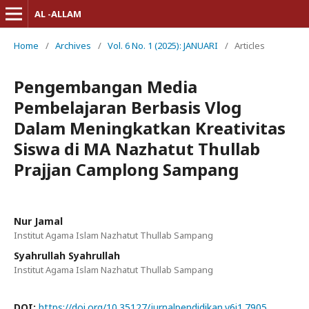
AL -ALLAM
Home
/
Archives
/
Vol. 6 No. 1 (2025): JANUARI
/
Articles
Pengembangan Media
Pembelajaran Berbasis Vlog
Dalam Meningkatkan Kreativitas
Siswa di MA Nazhatut Thullab
Prajjan Camplong Sampang
Nur Jamal
Institut Agama Islam Nazhatut Thullab Sampang
Syahrullah Syahrullah
Institut Agama Islam Nazhatut Thullab Sampang
DOI:
https://doi.org/10.35127/jurnalpendidikan.v6i1.7905