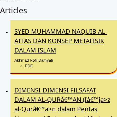
Articles
SYED MUHAMMAD NAQUIB AL-
ATTAS DAN KONSEP METAFISIK
DALAM ISLAM
Akhmad Rofii Damyati
PDF
DIMENSI-DIMENSI FILSAFAT
DALAM AL-QURâ€™AN (Iâ€™ja>z
al-Qurâ€™a>n dalam Pentas