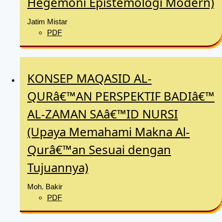
Hegemoni Epistemologi Modern)
Jatim Mistar
PDF
KONSEP MAQASID AL-
QURâ€™AN PERSPEKTIF BADIâ€™
AL-ZAMAN SAâ€™ID NURSI
(Upaya Memahami Makna Al-
Qurâ€™an Sesuai dengan
Tujuannya)
Moh. Bakir
PDF