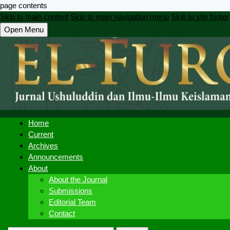
page contents
Skip to main content
Skip to main navigation menu
Skip to site footer
Open Menu
Home
Current
Archives
Announcements
About
About the Journal
Submissions
Editorial Team
Contact