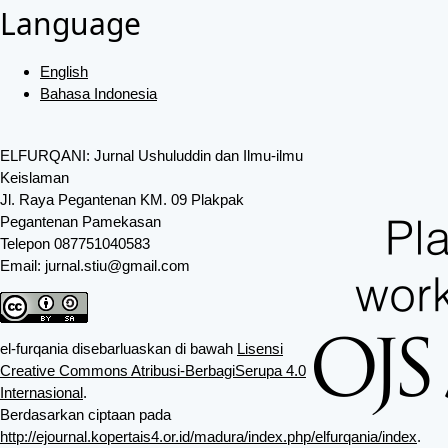
Language
English
Bahasa Indonesia
ELFURQANI: Jurnal Ushuluddin dan Ilmu-ilmu
Keislaman
Jl. Raya Pegantenan KM. 09 Plakpak
Pegantenan Pamekasan
Telepon 087751040583
Email: jurnal.stiu@gmail.com
el-furqania disebarluaskan di bawah
Lisensi
Creative Commons Atribusi-BerbagiSerupa 4.0
Internasional
.
Berdasarkan ciptaan pada
http://ejournal.kopertais4.or.id/madura/index.php/elfurqania/index
.