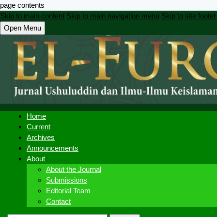
page contents
Skip to main content
Skip to main navigation menu
Skip to site footer
Open Menu
Home
Current
Archives
Announcements
About
About the Journal
Submissions
Editorial Team
Contact