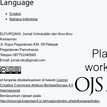
Language
English
Bahasa Indonesia
ELFURQANI: Jurnal Ushuluddin dan Ilmu-ilmu
Keislaman
Jl. Raya Pegantenan KM. 09 Plakpak
Pegantenan Pamekasan
Telepon 087751040583
Email: jurnal.stiu@gmail.com
el-furqania disebarluaskan di bawah
Lisensi
Creative Commons Atribusi-BerbagiSerupa 4.0
Internasional
.
Berdasarkan ciptaan pada
http://ejournal.kopertais4.or.id/madura/index.php/elfurqania/index
.