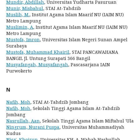
Mundir, Abdillah
, Universitas Yudharta Pasuruan
Munir, Misbahul
, STAI At-Tahdzib
Muslih, M.
, Institut Agama Islam Maarif NU (IAIM NU)
Metro Lampung
Muslimin, A
, Institut Agama Islam Maarif NU (IAIM NU)
Metro Lampung
Mustofa, Imron
, Universitas Islam Negeri Sunan Ampel
Surabaya
Mustofa, Muhammad Khairil
, STAI PANCAWAHANA
BANGIL Jl. Untung Surapati 366 Bangil
Musyafangah, Musyafangah
, Pascasarjana IAIN
Purwokerto
N
Nafih, Moh
, STAI At-Tahdzib Jombang
Nafih, Moh
, Sekolah Tinggi Agama Islam At-Tahdzib
Jombang
Nasrullah, Aan
, Sekolah Tinggi Agama Islam Miftahul 'Ula
Ningrum, Nurani Puspa
, Universitas Muhammadiyah
Kudus
Nisa', Khoirun
, Universitas KH. A. Wahab Hasbullah