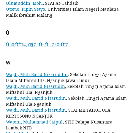
Ulumuddin, Moh.
, STAI At-Tahdzib
Utomo, Pipin Setyo
, Universitas Islam Negeri Maulana
Malik Ibrahim Malang
Ù
Ù„Ø·ÙÙ‰, Ø§Ø¨Ù† Ù…Ø³Ø¹ÙˆØ¯
W
Wajdi, Muh Barid Nizaruddin
, Sekolah Tinggi Agama
Islam Miftahul Ula. Nganjuk Jawa Timur
Wajdi, Muh Barid Nizarudin
, Sekolah Tinggi Agama Islam
Miftahul Ula, Nganjuk
Wajdi, Muh. Barid Nizarudin
, Sekolah Tinggi Agama Islam
Miftahul Ula Nganjuk
Wajdi, Muh. Barid Nizarudin
, STAI MIFTAHUL ULA
KERTOSONO NGANJUK
Watoni, Muhammad Saipul
, STIT Palapa Nusantara
Lombok NTB