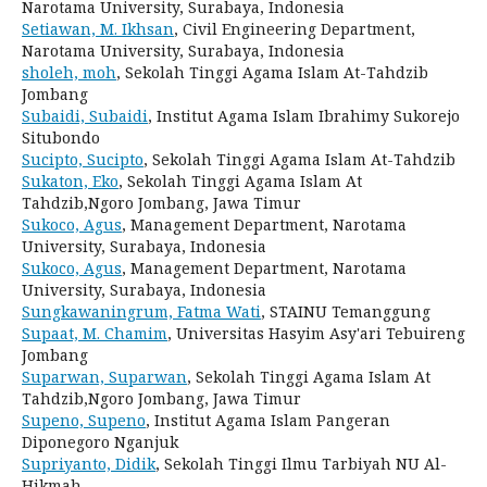
Narotama University, Surabaya, Indonesia
Setiawan, M. Ikhsan
, Civil Engineering Department,
Narotama University, Surabaya, Indonesia
sholeh, moh
, Sekolah Tinggi Agama Islam At-Tahdzib
Jombang
Subaidi, Subaidi
, Institut Agama Islam Ibrahimy Sukorejo
Situbondo
Sucipto, Sucipto
, Sekolah Tinggi Agama Islam At-Tahdzib
Sukaton, Eko
, Sekolah Tinggi Agama Islam At
Tahdzib,Ngoro Jombang, Jawa Timur
Sukoco, Agus
, Management Department, Narotama
University, Surabaya, Indonesia
Sukoco, Agus
, Management Department, Narotama
University, Surabaya, Indonesia
Sungkawaningrum, Fatma Wati
, STAINU Temanggung
Supaat, M. Chamim
, Universitas Hasyim Asy'ari Tebuireng
Jombang
Suparwan, Suparwan
, Sekolah Tinggi Agama Islam At
Tahdzib,Ngoro Jombang, Jawa Timur
Supeno, Supeno
, Institut Agama Islam Pangeran
Diponegoro Nganjuk
Supriyanto, Didik
, Sekolah Tinggi Ilmu Tarbiyah NU Al-
Hikmah