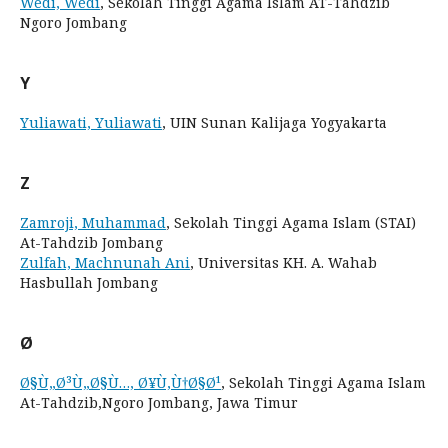
Wedi, Wedi
, Sekolah Tinggi Agama Islam AT-Tahdzib
Ngoro Jombang
Y
Yuliawati, Yuliawati
, UIN Sunan Kalijaga Yogyakarta
Z
Zamroji, Muhammad
, Sekolah Tinggi Agama Islam (STAI)
At-Tahdzib Jombang
Zulfah, Machnunah Ani
, Universitas KH. A. Wahab
Hasbullah Jombang
Ø
Ø§Ù„Ø³Ù„Ø§Ù…, Ø¥Ù‚Ù†Ø§Ø¹
, Sekolah Tinggi Agama Islam
At-Tahdzib,Ngoro Jombang, Jawa Timur