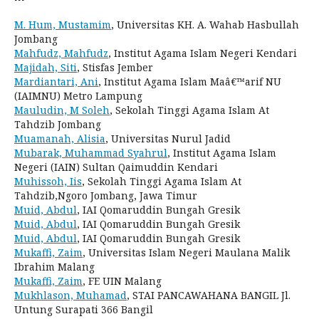
M. Hum, Mustamim
, Universitas KH. A. Wahab Hasbullah
Jombang
Mahfudz, Mahfudz
, Institut Agama Islam Negeri Kendari
Majidah, Siti
, Stisfas Jember
Mardiantari, Ani
, Institut Agama Islam Maâ€™arif NU
(IAIMNU) Metro Lampung
Mauludin, M Soleh
, Sekolah Tinggi Agama Islam At
Tahdzib Jombang
Muamanah, Alisia
, Universitas Nurul Jadid
Mubarak, Muhammad Syahrul
, Institut Agama Islam
Negeri (IAIN) Sultan Qaimuddin Kendari
Muhissoh, Iis
, Sekolah Tinggi Agama Islam At
Tahdzib,Ngoro Jombang, Jawa Timur
Muid, Abdul
, IAI Qomaruddin Bungah Gresik
Muid, Abdul
, IAI Qomaruddin Bungah Gresik
Muid, Abdul
, IAI Qomaruddin Bungah Gresik
Mukaffi, Zaim
, Universitas Islam Negeri Maulana Malik
Ibrahim Malang
Mukaffi, Zaim
, FE UIN Malang
Mukhlason, Muhamad
, STAI PANCAWAHANA BANGIL Jl.
Untung Surapati 366 Bangil