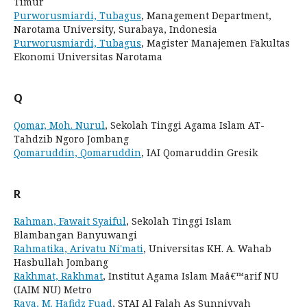
Timur
Purworusmiardi, Tubagus
, Management Department,
Narotama University, Surabaya, Indonesia
Purworusmiardi, Tubagus
, Magister Manajemen Fakultas
Ekonomi Universitas Narotama
Q
Qomar, Moh. Nurul
, Sekolah Tinggi Agama Islam AT-
Tahdzib Ngoro Jombang
Qomaruddin, Qomaruddin
, IAI Qomaruddin Gresik
R
Rahman, Fawait Syaiful
, Sekolah Tinggi Islam
Blambangan Banyuwangi
Rahmatika, Arivatu Ni'mati
, Universitas KH. A. Wahab
Hasbullah Jombang
Rakhmat, Rakhmat
, Institut Agama Islam Maâ€™arif NU
(IAIM NU) Metro
Raya, M. Hafidz Fuad
, STAI Al Falah As Sunniyyah