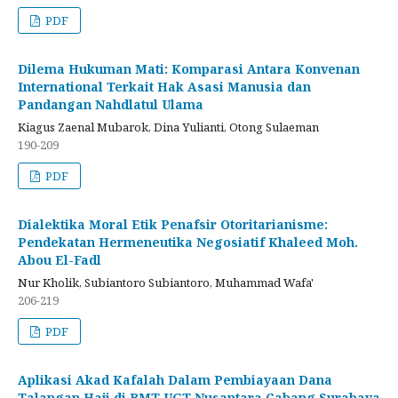
PDF
Dilema Hukuman Mati: Komparasi Antara Konvenan
International Terkait Hak Asasi Manusia dan
Pandangan Nahdlatul Ulama
Kiagus Zaenal Mubarok, Dina Yulianti, Otong Sulaeman
190-209
PDF
Dialektika Moral Etik Penafsir Otoritarianisme:
Pendekatan Hermeneutika Negosiatif Khaleed Moh.
Abou El-Fadl
Nur Kholik, Subiantoro Subiantoro, Muhammad Wafa'
206-219
PDF
Aplikasi Akad Kafalah Dalam Pembiayaan Dana
Talangan Haji di BMT UGT Nusantara Cabang Surabaya