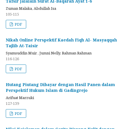
Tafsir Jalalain Surat Al-Baqarah Ayat 1-6
Zuman Malaka, Abdullah Isa
105-115
PDF
Nikah Online Perspektif Kaedah Fiqh Al- Masyaqqah
Tajlib At-Taisir
Syamsuddin Muir , Jumni Nelly, Rahman Rahman
116-126
PDF
Hutang Piutang Dibayar dengan Hasil Panen dalam
Perspektif Hukum Islam di Gadingrejo
Arifuat Marzuki
127-139
PDF