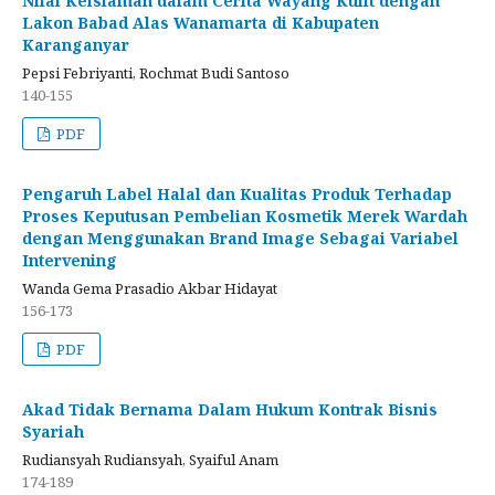
Nilai Keislaman dalam Cerita Wayang Kulit dengan
Lakon Babad Alas Wanamarta di Kabupaten
Karanganyar
Pepsi Febriyanti, Rochmat Budi Santoso
140-155
PDF
Pengaruh Label Halal dan Kualitas Produk Terhadap
Proses Keputusan Pembelian Kosmetik Merek Wardah
dengan Menggunakan Brand Image Sebagai Variabel
Intervening
Wanda Gema Prasadio Akbar Hidayat
156-173
PDF
Akad Tidak Bernama Dalam Hukum Kontrak Bisnis
Syariah
Rudiansyah Rudiansyah, Syaiful Anam
174-189