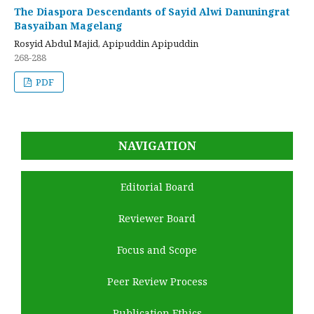
The Diaspora Descendants of Sayid Alwi Danuningrat
Basyaiban Magelang
Rosyid Abdul Majid, Apipuddin Apipuddin
268-288
PDF
NAVIGATION
Editorial Board
Reviewer Board
Focus and Scope
Peer Review Process
Publication Ethics