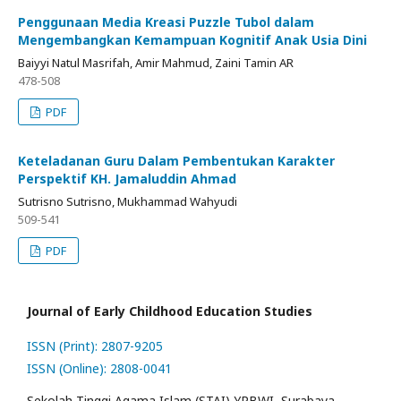
Penggunaan Media Kreasi Puzzle Tubol dalam
Mengembangkan Kemampuan Kognitif Anak Usia Dini
Baiyyi Natul Masrifah, Amir Mahmud, Zaini Tamin AR
478-508
PDF
Keteladanan Guru Dalam Pembentukan Karakter
Perspektif KH. Jamaluddin Ahmad
Sutrisno Sutrisno, Mukhammad Wahyudi
509-541
PDF
Journal of Early Childhood Education Studies
ISSN (Print): 2807-9205
ISSN (Online): 2808-0041
Sekolah Tinggi Agama Islam (STAI) YPBWI, Surabaya