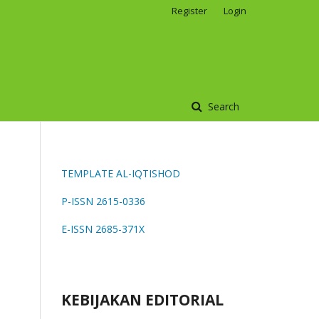
Register
Login
Search
TEMPLATE AL-IQTISHOD
P-ISSN 2615-0336
E-ISSN 2685-371X
KEBIJAKAN EDITORIAL