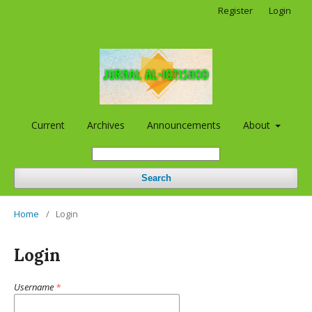
Register
Login
Current
Archives
Announcements
About
Search
Home
/
Login
Login
Username
*