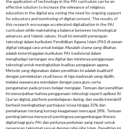
the application of technology in the PAI curriculum can be an
effective solution to increase the relevance of religious
education in the digital era, noting the need for ongoing support
for educators and monitoring of digital content. The results of
this research encourage accelerated digitalization in the PAI
curriculum while maintaining a balance between technological
advances and Islamic values. Studi ini meneliti penerapan
teknologi dalam kurikulum Pendidikan Agama Islam (PAI) di zaman
digital sebagai cara untuk belajar. Masalah utama yang dibahas
adalah ketertinggalan kurikulum PAI tradisional dalam
menghadapi tantangan era digital dan minimnya penggunaan
teknologi untuk meningkatkan kualitas pengajaran agama.
Metode yang digunakan dalam penelitian ini adalah kualitatif
dengan pendekatan studi kasus di tiga madrasah yang dipilih,
melalui wawancara mendalam dengan para guru serta
pengamatan pada proses belajar mengajar. Temuan dari penelitian
ini menunjukkan bahwa penggunaan teknologi seperti aplikasi Al-
Qur'an digital, platform pembelajaran daring, dan media interaktif
berhasil meningkatkan partisipasi siswa hingga 35% dan
pemahaman tentang konsep keagamaan mencapai 28%. Temuan
penting lainnya menyoroti pentingnya pengembangan literasi
digital bagi guru PAI dan perlunya pedoman yang tepat untuk
penerapan teknologi sesuai dengan nilai-nilai Islam. Penelitian ini