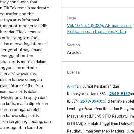
study concludes that
 on TikTok remain moderate
 education and the
Issue
Pesatnya arus informasi
Vol. 10 No. 1 (2026): Al-Iman Jurnal
ok, menuntut peserta didik
Keislaman dan Kemasyarakatan
g beredar. Tidak semua
oritas yang kredibel,
 dan menyaring informasi
Section
uk mengetahui bagaimana
Articles
menanggapi konten
sikap kritis mereka dalam
 menggunakan metode
License
observasi, wawancara
njukkan bahwa sebagian
alui fitur FYP (For You
Al-Iman
: Jurnal Keislaman dan
mampuan kritis dalam
Kemasyarakatan (ISSN :
2549-9157
xx
. Meskipun ada upaya dari
(EISSN:
2579-3543
xx) diterbitkan ole
 kritis, masih diperlukan
Lembaga Pusat Penelitian dan Pengab
udah terpengaruh oleh
an bahwa sikap kritis
Masyarakat (LP3M) STID Raudlatul I
masih tergolong sedang, dan
(STIDAR) Sekolah Tinggi Ilmu Dakwah
l dan penguatan karakter
Raudlatul Iman Sumenep Madura. Jurna