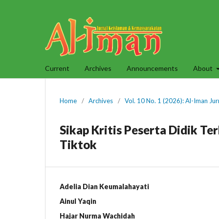
Current
Archives
Announcements
About
Home
/
Archives
/
Vol. 10 No. 1 (2026): Al-Iman J
Sikap Kritis Peserta Didik Te
Tiktok
Adelia Dian Keumalahayati
Ainul Yaqin
Hajar Nurma Wachidah