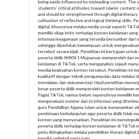
being easily influenced by misleading content. The 
students’ critical attitudes toward Islamic content
and should be strengthened through digital literacy
cultivation of reflective and logical thinking skills. 
digital, khususnya melalui media sosial seperti TikT
memiliki sikap kritis terhadap konten keislaman yan
informasi keagamaan yang tersedia bersumber dari ot
sehingga diperlukan kemampuan untuk mengevaluasi
tersebut secara bijak. Penelitian ini bertujuan unt
peserta didik SMKN 1 Mojoanyar memperoleh dan 
keislaman di TikTok, serta menganalisis sejauh mana 
menilai keabsahan konten tersebut. Penelitian ini
kualitatif dengan teknik pengumpulan data melalui 
mendalam, dan dokumentasi. Hasil penelitian menu
besar peserta didik memperoleh konten keislaman mel
Page) TikTok, namun belum sepenuhnya memiliki ke
mengevaluasi sumber dan isi informasi yang diterima
guru Pendidikan Agama Islam untuk menanamkan sikap
pembinaan berkelanjutan agar peserta didik tidak m
konten yang menyesatkan. Penelitian ini menyimpulk
peserta didik terhadap konten keislaman di TikTok 
perlu ditingkatkan melalui pendidikan literasi digita
berpikir reflektif serta logis.