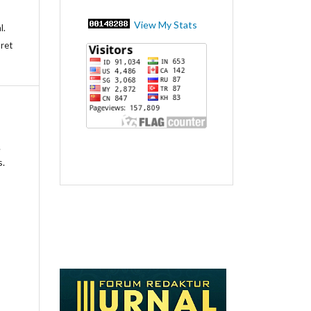
View My Stats
l.
aret
e
s.