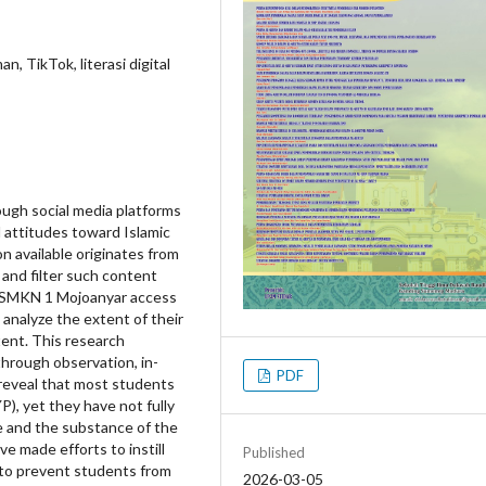
an, TikTok, literasi digital
rough social media platforms
l attitudes toward Islamic
on available originates from
 and filter such content
t SMKN 1 Mojoanyar access
 analyze the extent of their
ntent. This research
through observation, in-
PDF
reveal that most students
P), yet they have not fully
ce and the substance of the
e made efforts to instill
Published
d to prevent students from
2026-03-05