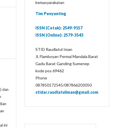
kemasyarakatan
Tim Penyunting
ISSN (Cetak): 2549-9157
ISSN (Online): 2579-3543
STID Raudlatul Iman
Jl. Flamboyan Permai Mandala Barat
Gadu Barat Ganding Sumenep
kode pos 69462
Phone
087850172545/087866203050
) dan
stidar.raudlatuliman@gmail.com
h
dian
man
l ini