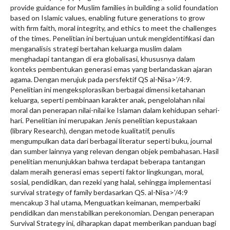
provide guidance for Muslim families in building a solid foundation
based on Islamic values, enabling future generations to grow
with firm faith, moral integrity, and ethics to meet the challenges
of the times. Penelitian ini bertujuan untuk mengidentifikasi dan
menganalisis strategi bertahan keluarga muslim dalam
menghadapi tantangan di era globalisasi, khususnya dalam
konteks pembentukan generasi emas yang berlandaskan ajaran
agama. Dengan merujuk pada persfektif QS al-Nisa>’/4:9.
Penelitian ini mengeksplorasikan berbagai dimensi ketahanan
keluarga, seperti pembinaan karakter anak, pengelolahan nilai
moral dan penerapan nilai-nilai ke Islaman dalam kehidupan sehari-
hari. Penelitian ini merupakan Jenis penelitian kepustakaan
(library Research), dengan metode kualitatif, penulis
mengumpulkan data dari berbagai literatur seperti buku, journal
dan sumber lainnya yang relevan dengan objek pembahasan. Hasil
penelitian menunjukkan bahwa terdapat beberapa tantangan
dalam meraih generasi emas seperti faktor lingkungan, moral,
sosial, pendidikan, dan rezeki yang halal, sehingga implementasi
survival strategy of family berdasarkan QS. al-Nisa>’/4:9
mencakup 3 hal utama, Menguatkan keimanan, memperbaiki
pendidikan dan menstabilkan perekonomian. Dengan penerapan
Survival Strategy ini, diharapkan dapat memberikan panduan bagi