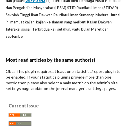
dan (EISSN:
2579-3543
xx) diterbitkan oleh Lembaga Pusat Penelitian
dan Pengabdian Masyarakat (LP3M) STID Raudlatul Iman (STIDAR)
Sekolah Tinggi Ilmu Dakwah Raudlatul Iman Sumenep Madura. Jurnal
ini memuat kajian-kajian keislaman yang meliputi Kajian Dakwah,
Interaksi sosial. Terbit dua kali setahun, yaitu bulan Maret dan
september
Most read articles by the same author(s)
Obs.: This plugin requires at least one statistics/report plugin to
be enabled. If your statistics plugins provide more than one
metric then please also select a main metric on the admin's site
settings page and/or on the journal manager's settings pages.
Current Issue