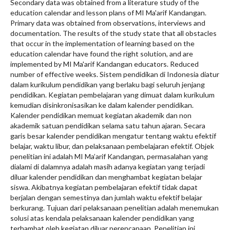
Secondary data was obtained from a literature study of the
education calendar and lesson plans of MI Ma'arif Kandangan.
Primary data was obtained from observations, interviews and
documentation. The results of the study state that all obstacles
that occur in the implementation of learning based on the
education calendar have found the right solution, and are
implemented by MI Ma'arif Kandangan educators. Reduced
number of effective weeks. Sistem pendidikan di Indonesia diatur
dalam kurikulum pendidikan yang berlaku bagi seluruh jenjang
pendidikan. Kegiatan pembelajaran yang dimuat dalam kurikulum
kemudian disinkronisasikan ke dalam kalender pendidikan.
Kalender pendidikan memuat kegiatan akademik dan non
akademik satuan pendidikan selama satu tahun ajaran. Secara
garis besar kalender pendidikan mengatur tentang waktu efektif
belajar, waktu libur, dan pelaksanaan pembelajaran efektif. Objek
penelitian ini adalah MI Ma’arif Kandangan, permasalahan yang
dialami di dalamnya adalah masih adanya kegiatan yang terjadi
diluar kalender pendidikan dan menghambat kegiatan belajar
siswa. Akibatnya kegiatan pembelajaran efektif tidak dapat
berjalan dengan semestinya dan jumlah waktu efektif belajar
berkurang. Tujuan dari pelaksanaan penelitian adalah menemukan
solusi atas kendala pelaksanaan kalender pendidikan yang
terhambat oleh kegiatan diluar perencanaan. Penelitian ini