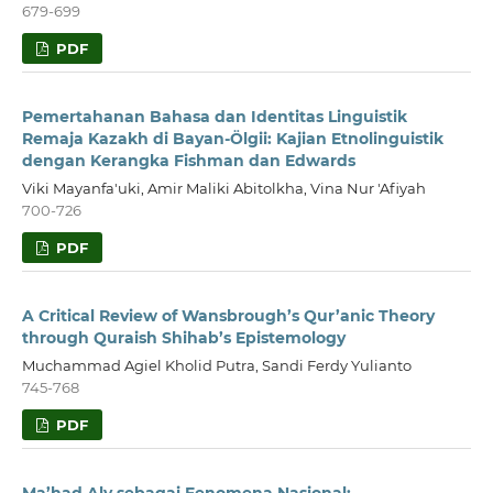
679-699
PDF
Pemertahanan Bahasa dan Identitas Linguistik
Remaja Kazakh di Bayan-Ölgii: Kajian Etnolinguistik
dengan Kerangka Fishman dan Edwards
Viki Mayanfa'uki, Amir Maliki Abitolkha, Vina Nur 'Afiyah
700-726
PDF
A Critical Review of Wansbrough’s Qur’anic Theory
through Quraish Shihab’s Epistemology
Muchammad Agiel Kholid Putra, Sandi Ferdy Yulianto
745-768
PDF
Ma’had Aly sebagai Fenomena Nasional: