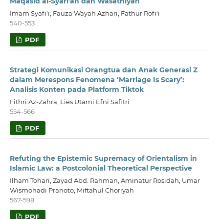
Maqasid al-Syari'ah dan Wasathiyah
Imam Syafi'i, Fauza Wayah Azhari, Fathur Rofi'i
540-553
PDF
Strategi Komunikasi Orangtua dan Anak Generasi Z
dalam Merespons Fenomena ‘Marriage Is Scary’:
Analisis Konten pada Platform Tiktok
Fithri Az-Zahra, Lies Utami Efni Safitri
554-566
PDF
Refuting the Epistemic Supremacy of Orientalism in
Islamic Law: a Postcolonial Theoretical Perspective
Ilham Tohari, Zayad Abd. Rahman, Aminatur Rosidah, Umar
Wismohadi Pranoto, Miftahul Choriyah
567-598
PDF