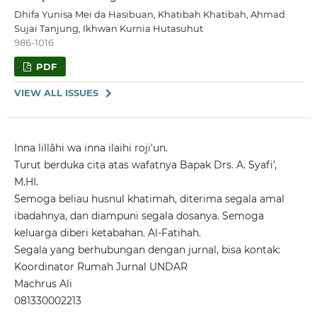
Dhifa Yunisa Mei da Hasibuan, Khatibah Khatibah, Ahmad
Sujai Tanjung, Ikhwan Kurnia Hutasuhut
986-1016
PDF
VIEW ALL ISSUES
Inna lillâhi wa inna ilaihi roji'un.
Turut berduka cita atas wafatnya Bapak Drs. A. Syafi',
M.HI.
Semoga beliau husnul khatimah, diterima segala amal
ibadahnya, dan diampuni segala dosanya. Semoga
keluarga diberi ketabahan. Al-Fatihah.
Segala yang berhubungan dengan jurnal, bisa kontak:
Koordinator Rumah Jurnal UNDAR
Machrus Ali
081330002213