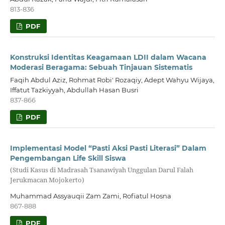
813-836
PDF
Konstruksi Identitas Keagamaan LDII dalam Wacana
Moderasi Beragama: Sebuah Tinjauan Sistematis
Faqih Abdul Aziz, Rohmat Robi' Rozaqiy, Adept Wahyu Wijaya,
Iffatut Tazkiyyah, Abdullah Hasan Busri
837-866
PDF
Implementasi Model “Pasti Aksi Pasti Literasi” Dalam
Pengembangan Life Skill Siswa
(Studi Kasus di Madrasah Tsanawiyah Unggulan Darul Falah
Jerukmacan Mojokerto)
Muhammad Assyauqii Zam Zami, Rofiatul Hosna
867-888
PDF