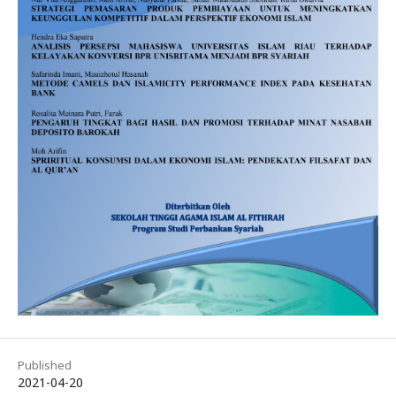
Published
2021-04-20