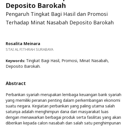
Deposito Barokah
Pengaruh Tingkat Bagi Hasil dan Promosi
Terhadap Minat Nasabah Deposito Barokah
Rosalita Meinara
STAI AL FITHRAH SURABAYA
Tingkat Bagi Hasil, Promosi, Minat Nasabah,
Keywords:
Deposito Barokah.
Abstract
Perbankan syariah merupakan lembaga keuangan bank syariah
yang memiliki peranan penting dalam perkembangan ekonomi
suatu negara. Kegiatan perbankan yang paling utama salah
satunya adalah menghimpun dana dari masyarakat luas
dengan menawarkan berbagai produk serta fasilitas yang akan
diberikan kepada calon nasabah dan salah satu penghimpunan