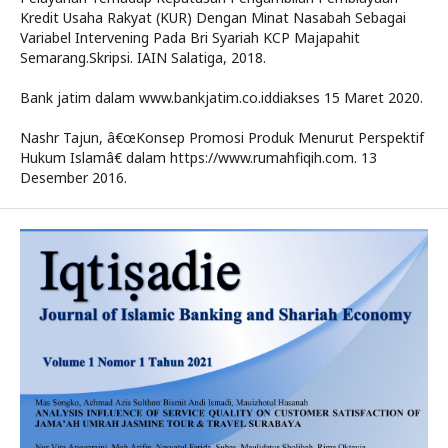
Kredit Usaha Rakyat (KUR) Dengan Minat Nasabah Sebagai
Variabel Intervening Pada Bri Syariah KCP Majapahit
Semarang.Skripsi. IAIN Salatiga, 2018.
Bank jatim dalam www.bankjatim.co.iddiakses 15 Maret 2020.
Nashr Tajun, â€œKonsep Promosi Produk Menurut Perspektif
Hukum Islamâ€ dalam https://www.rumahfiqih.com. 13
Desember 2016.