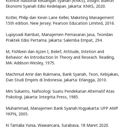
Komite Nasional Keuangan Syariah (KNKS), Insight Buletin
Ekonomi Syariah Edisi Kedelapan. Jakarta: KNKS, 2020.
Kotler, Philip dan Kevin Lane Keller, Maketing Management
15th edition. New Jersey: Pearson Education Limited, 2016.
Lupiyoadi Rambat, Manajemen Pemasaran Jasa, Teoridan
Praktek Edisi Pertama. Jakarta: Salemba Empat, 294.
M, Fishbein dan Ajzen I, Belief, Attitude, Intetion and
Behavior: An Introduction In Theory and Reseach. Reading,
MA: Addison-Wesley, 1975.
Machmud Amir dan Rukmana, Bank Syariah, Teori, Kebijakan,
Dan Studi Empiris di Indonesia. Jakarta: Erlangga, 2010.
Mm Sukanto, Nafsiologi: Suatu Pendekatan Alternatif Atas
Psikologi. Jakarta: Integrita Press, 1985.
Muhammad, Manajemen Bank Syariah.Yogyakarta: UPP AMP
YKPN, 2005.
N Tamalia Yunia, Wawancara, Surabaya, 18 Maret 2020.