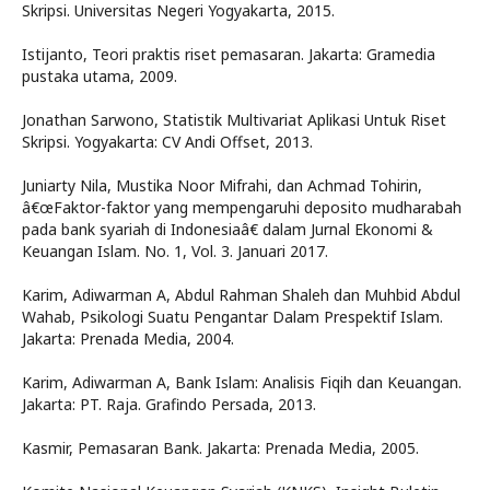
Skripsi. Universitas Negeri Yogyakarta, 2015.
Istijanto, Teori praktis riset pemasaran. Jakarta: Gramedia
pustaka utama, 2009.
Jonathan Sarwono, Statistik Multivariat Aplikasi Untuk Riset
Skripsi. Yogyakarta: CV Andi Offset, 2013.
Juniarty Nila, Mustika Noor Mifrahi, dan Achmad Tohirin,
â€œFaktor-faktor yang mempengaruhi deposito mudharabah
pada bank syariah di Indonesiaâ€ dalam Jurnal Ekonomi &
Keuangan Islam. No. 1, Vol. 3. Januari 2017.
Karim, Adiwarman A, Abdul Rahman Shaleh dan Muhbid Abdul
Wahab, Psikologi Suatu Pengantar Dalam Prespektif Islam.
Jakarta: Prenada Media, 2004.
Karim, Adiwarman A, Bank Islam: Analisis Fiqih dan Keuangan.
Jakarta: PT. Raja. Grafindo Persada, 2013.
Kasmir, Pemasaran Bank. Jakarta: Prenada Media, 2005.